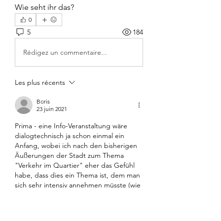
Wie seht ihr das?
0
5
184
Rédigez un commentaire...
Les plus récents
Boris
23 juin 2021
Prima - eine Info-Veranstaltung wäre 
dialogtechnisch ja schon einmal ein 
Anfang, wobei ich nach den bisherigen 
Äußerungen der Stadt zum Thema 
"Verkehr im Quartier" eher das Gefühl 
habe, dass dies ein Thema ist, dem man 
sich sehr intensiv annehmen müsste (wie 
bspw. damals in der Alten Weberei).
Allerdings bin ich mir aufgrund der 
bislang doch sehr geringen Resonanz 