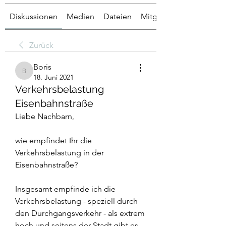
Diskussionen
Medien
Dateien
Mitglieder
Zurück
Boris
Boris
18. Juni 2021
Verkehrsbelastung
Eisenbahnstraße
Liebe Nachbarn,
wie empfindet Ihr die 
Verkehrsbelastung in der 
Eisenbahnstraße?
Insgesamt empfinde ich die 
Verkehrsbelastung - speziell durch 
den Durchgangsverkehr - als extrem 
hoch und seitens der Stadt gibt es 