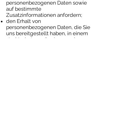
personenbezogenen Daten sowie
auf bestimmte
Zusatzinformationen anfordern;
den Erhalt von
personenbezogenen Daten, die Sie
uns bereitgestellt haben, in einem
strukturierten, gängigen und
maschinenlesbaren Format
verlangen;
die Berichtigung lhrer
personenbezogenen Daten
verlangen, die bei uns gespeichert
sind;
die Löschung Ihrer
personenbezogenen Daten
verlangen;
der Verarbeitung Ihrer
personenbezogenen Daten durch
uns widersprechen;
die Einschränkung der
Verarbeitung Ihrer
personenbezogenen Daten