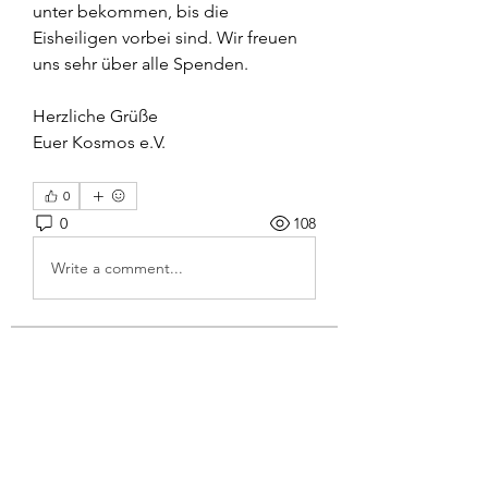
unter bekommen, bis die 
Eisheiligen vorbei sind. Wir freuen 
uns sehr über alle Spenden. 
Herzliche Grüße 
Euer Kosmos e.V. 
0
0
108
Write a comment...
Info
Wo war gleich nochmal die Säge?
Warum essen die Autos all d
...
Weiterlesen