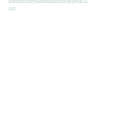
stadtteiltreffgueterbahnhof@gmail.c
om