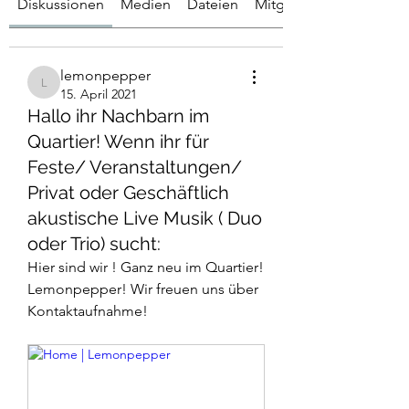
Diskussionen
Medien
Dateien
Mitglieder
lemonpepper
lemonpepper
15. April 2021
Hallo ihr Nachbarn im
Quartier! Wenn ihr für
Feste/ Veranstaltungen/
Privat oder Geschäftlich
akustische Live Musik ( Duo
oder Trio) sucht:
Hier sind wir ! Ganz neu im Quartier!
Lemonpepper! Wir freuen uns über 
Info
Kontaktaufnahme! 
Du möchtest gerne Feiern planen,
Hoffeste, Viertelfeste, ...
...
Weiterlesen